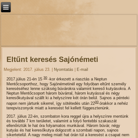
Eltűnt keresés Sajónémeti
Megjelent: 2017. július 23.
|
Nyomtatás
|
E-mail
30
2017.július 21-én 15
-kor érkezett a riasztás a Neptun
Mentőcsoporthoz, hogy Sajónémetinél egy folyóban eltűnt személy
kereséséhez lenne szükség búvárokra valamint kereső kutyásokra. A
Neptun Mentőcsoport három búvárral, három kutyással és négy
keresőkutyával szállt ki a helyszínre két órán belül. Sajnos a pénteki
00
napon nem jártunk sikerrel, így sötétedés után 22
órakkor a nehéz
terepviszonyok miatt a keresést fel kellett függesztenünk.
2017. július 22-én, szombaton kora reggel újra a helyszínre mentünk
és további 7 km területet, valamint a folyó fentebbi szakaszát
ellenőriztük le hat óra folyamatos munkával. Három búvár, négy
kutyás és hat keresőkutya dolgozott a szombati napon, sajnos
sikertetelül. A nagy meleg miatt hat órán túl a keresést a csapat nem