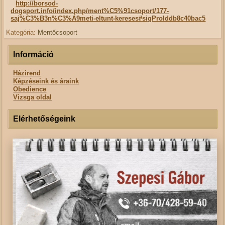
http://borsod-
dogsport.info/index.php/ment%C5%91csoport/177-
saj%C3%B3n%C3%A9meti-eltunt-kereses#sigProIddb8c40bac5
Kategória:
Mentőcsoport
Információ
Házirend
Képzéseink és áraink
Obedience
Vizsga oldal
Elérhetőségeink