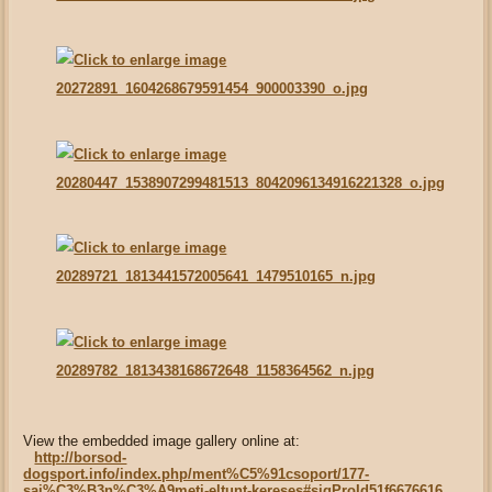
View the embedded image gallery online at:
http://borsod-
dogsport.info/index.php/ment%C5%91csoport/177-
saj%C3%B3n%C3%A9meti-eltunt-kereses#sigProId51f6676616