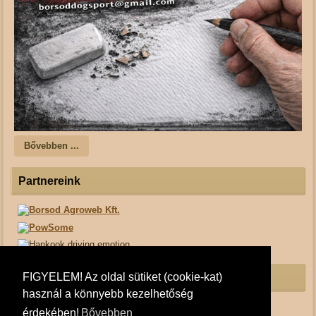
Bővebben ...
Partnereink
FIGYELEM! Az oldal sütiket (cookie-kat)
Borsod Dogsport Facebook
használ a könnyebb kezelhetőség
érdekében!
Bővebben