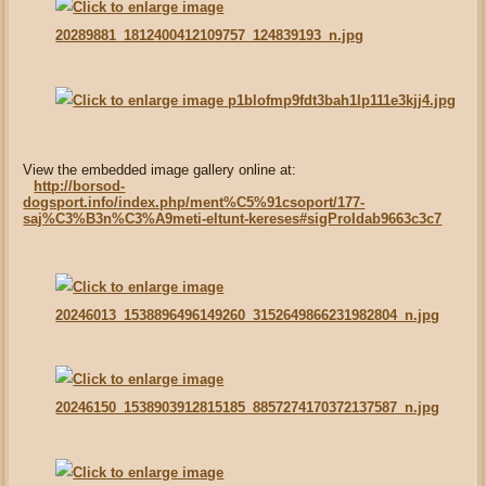
View the embedded image gallery online at:
http://borsod-
dogsport.info/index.php/ment%C5%91csoport/177-
saj%C3%B3n%C3%A9meti-eltunt-kereses#sigProIdab9663c3c7