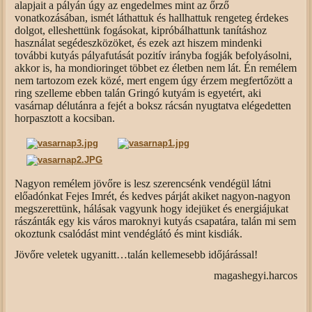
alapjait a pályán úgy az engedelmes mint az őrző
vonatkozásában, ismét láthattuk és hallhattuk rengeteg érdekes
dolgot, elleshettünk fogásokat, kipróbálhattunk tanításhoz
használat segédeszközöket, és ezek azt hiszem mindenki
további kutyás pályafutását pozitív irányba fogják befolyásolni,
akkor is, ha mondioringet többet ez életben nem lát. Én remélem
nem tartozom ezek közé, mert engem úgy érzem megfertőzött a
ring szelleme ebben talán Gringó kutyám is egyetért, aki
vasárnap délutánra a fejét a boksz rácsán nyugtatva elégedetten
horpasztott a kocsiban.
Nagyon remélem jövőre is lesz szerencsénk vendégül látni
előadónkat Fejes Imrét, és kedves párját akiket nagyon-nagyon
megszerettünk, hálásak vagyunk hogy idejüket és energiájukat
rászánták egy kis város maroknyi kutyás csapatára, talán mi sem
okoztunk csalódást mint vendéglátó és mint kisdiák.
Jövőre veletek ugyanitt…talán kellemesebb időjárással!
magashegyi.harcos