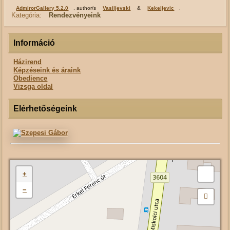
AdmirorGallery 5.2.0
, author/s
Vasiljevski
&
Kekeljevic
.
Kategória:
Rendezvényeink
Információ
Házirend
Képzéseink és áraink
Obedience
Vizsga oldal
Elérhetőségeink
+
−