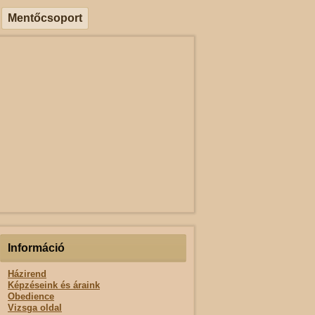
Mentőcsoport
Információ
Házirend
Képzéseink és áraink
Obedience
Vizsga oldal