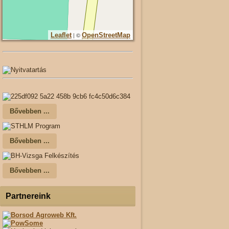
| ©
Leaflet
OpenStreetMap
Bővebben ...
Bővebben ...
Bővebben ...
Partnereink