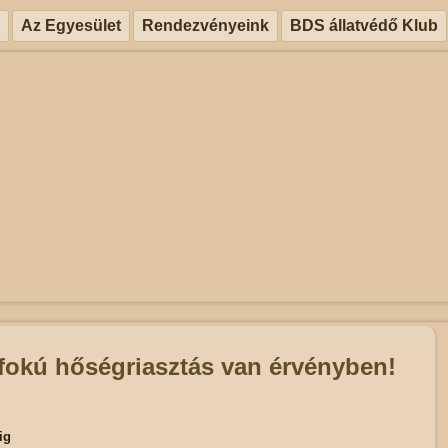
Az Egyesület
Rendezvényeink
BDS állatvédő Klub
okú hőségriasztás van érvényben!
ig