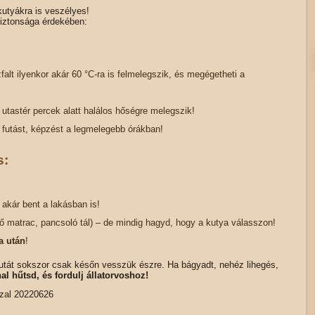
utyákra is veszélyes!
biztonsága érdekében:
falt ilyenkor akár 60 °C-ra is felmelegszik, és megégetheti a
utastér percek alatt halálos hőségre melegszik!
, futást, képzést a legmelegebb órákban!
s:
, akár bent a lakásban is!
tő matrac, pancsoló tál) – de mindig hagyd, hogy a kutya válasszon!
a után
!
tát sokszor csak későn vesszük észre. Ha bágyadt, nehéz lihegés,
al hűtsd, és fordulj állatorvoshoz!