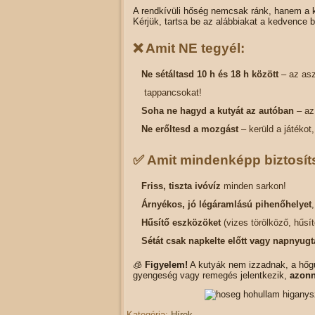
A rendkívüli hőség nemcsak ránk, hanem a k
Kérjük, tartsa be az alábbiakat a kedvence 
❌ Amit NE tegyél:
Ne sétáltasd 10 h és 18 h között
– az asz
tappancsokat!
Soha ne hagyd a kutyát az autóban
– az 
Ne erőltesd a mozgást
– kerüld a játékot
✅ Amit mindenképp biztosít
Friss, tiszta ivóvíz
minden sarkon!
Árnyékos, jó légáramlású pihenőhelyet
Hűsítő eszközöket
(vizes törölköző, hűsí
Sétát csak napkelte előtt vagy napnyugt
🧊
Figyelem!
A kutyák nem izzadnak, a hőgu
gyengeség vagy remegés jelentkezik,
azonn
Kategória:
Hírek