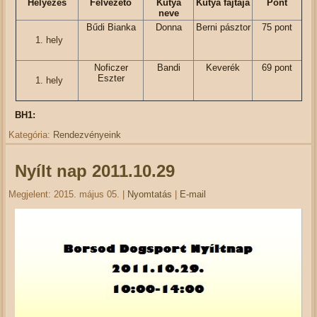
Helyezés
Felvezető
Kutya
Kutya fajtája
Pont
neve
Bűdi Bianka
Donna
Berni pásztor
75 pont
hely
Noficzer
Bandi
Keverék
69 pont
Eszter
hely
BH1:
Kategória:
Rendezvényeink
Nyílt nap 2011.10.29
Megjelent: 2015. május 05.
|
Nyomtatás
|
E-mail