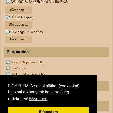
Bővebben ...
Bővebben ...
Bővebben ...
Partnereink
FIGYELEM! Az oldal sütiket (cookie-kat)
Borsod Dogsport Facebook
használ a könnyebb kezelhetőség
érdekében!
Bővebben
Kutyás Személyfelkutatás Fb.
Elfogadom