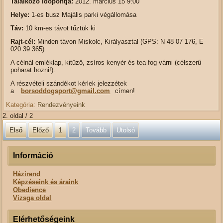
Találkozó időpontja:
2012. március 15 9:00
Helye:
1-es busz Majális parki végállomása
Táv:
10 km-es távot tűztük ki
Rajt-cél:
Minden távon Miskolc, Királyasztal (GPS: N 48 07 176, E
020 39 365)
A célnál emléklap, kitűző, zsíros kenyér és tea fog várni (célszerű
poharat hozni!).
A részvételi szándékot kérlek jelezzétek
a
borsoddogsport@gmail.com
címen!
Kategória:
Rendezvényeink
2. oldal / 2
Első
Előző
1
2
Tovább
Utolsó
Információ
Házirend
Képzéseink és áraink
Obedience
Vizsga oldal
Elérhetőségeink