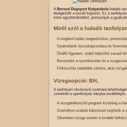
A
Borsod Dogsport Kutyaiskola
haladó tan
elvégezték a kezdő képzést. Ez a tanfolyam 
közti együttműködést, pontosítjuk a gyakor
Miről szól a haladó tanfoly
A meglévő tudás megerősítése, pontosítá
Gyakorlatok összekapcsolása és finomítá
Önálló figyelem, stabil teljesítés zavaró k
Bevezetés a nyomkövetés és a szagazonos
Felkészítés haladóbb célokra, akár vizsgár
Vizsgaopció: BH,
A tanfolyam résztvevői számára lehetősége
szeretnél a sportkutyás irányba továbblépni
A vizsgafelkészítő program kizárólag a ha
Személyre szabott képzéssel segítünk a 
Sikertelen vizsga esetén a további felkész