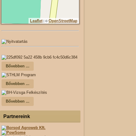
| ©
Leaflet
OpenStreetMap
Bővebben ...
Bővebben ...
Bővebben ...
Partnereink