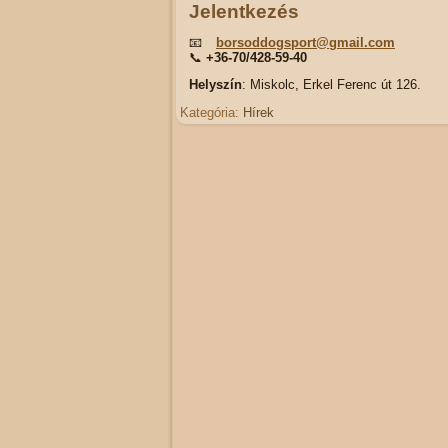
Jelentkezés
📧
borsoddogsport@gmail.com
📞
+36-70/428-59-40
Helyszín
: Miskolc, Erkel Ferenc út 126.
Kategória:
Hírek