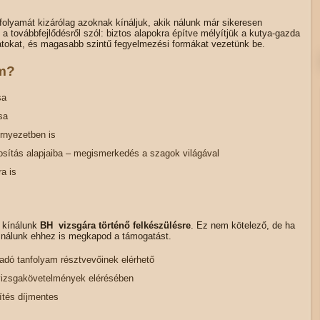
folyamát kizárólag azoknak kínáljuk, akik nálunk már sikeresen
a továbbfejlődésről szól: biztos alapokra építve mélyítjük a kutya-gazda
latokat, és magasabb szintű fegyelmezési formákat vezetünk be.
am?
sa
sa
örnyezetben is
ítás alapjaiba – megismerkedés a szagok világával
a is
t kínálunk
BH vizsgára történő felkészülésre
. Ez nem kötelező, de ha
, nálunk ehhez is megkapod a támogatást.
ladó tanfolyam résztvevőinek elérhető
vizsgakövetelmények elérésében
ítés díjmentes