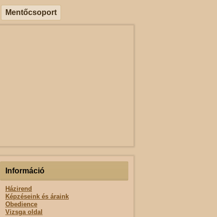
Mentőcsoport
Információ
Házirend
Képzéseink és áraink
Obedience
Vizsga oldal