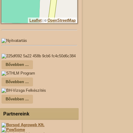
| ©
Leaflet
OpenStreetMap
Bővebben ...
Bővebben ...
Bővebben ...
Partnereink