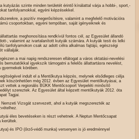
 kutyázás szinte minden területét érintő kínálattal várja a hobbi-, sport,-
sokat tanfolyamokkal, egyéni képzésekkel.
zerekre, a pozitív megerősítésre, valamint a megfelelő motivációra
számú csoportokban, egyéni tempóban, saját igényeiknek és
 állattartás meghonosítása rendkívül fontos cél, az Egyesület állandó
tt-, valamint az ivartalanított kutyák számára. A kutyák testi és lelki
 tanfolyamokon csak az adott célra alkalmas fajtájú, egészségi
 vállalják.
egészen a mai napig rendszeresen ellátogat a város oktatási-nevelési
s bemutatókkal igyekszik támogatni a felelős állattartásra nevelést,
 a gyermekek körében.
egítségével indult el a Mentőkutya képzés, melynek elsődleges célja
nnek köszönhetően még 2012. évben az Egyesület mentőkutyásai, a
zt vettek a regionális BÜKK Mentőcsoport Verpeléti minősítő
edélyt szereztek. Az Egyesület által képzett mentőkutyák 2012. óta
pat Tagjai.
 Nemzeti Vizsgát szervezett, ahol a kutyák megszerezték az
zvételhez.
tyái éles bevetéseken is részt vehetnek. A Neptun Mentőcsapat
 kerültek.
utya) és IPO (őrző-védő munka) versenyen is jó eredménnyel