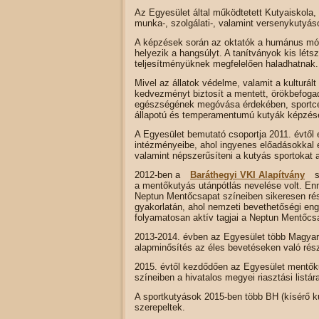
Az Egyesület által működtetett Kutyaiskola, a
munka-, szolgálati-, valamint versenykutyá
A képzések során az oktatók a humánus móds
helyezik a hangsúlyt. A tanítványok kis lét
teljesítményüknek megfelelően haladhatnak.
Mivel az állatok védelme, valamit a kulturált
kedvezményt biztosít a mentett, örökbefogado
egészségének megóvása érdekében, sportcélú
állapotú és temperamentumú kutyák képzését
A Egyesület bemutató csoportja 2011. évtől 
intézményeibe, ahol ingyenes előadásokkal é
valamint népszerűsíteni a kutyás sportokat
2012-ben a
Baráthegyi VKI Alapítvány
s
a mentőkutyás utánpótlás nevelése volt. E
Neptun Mentőcsapat színeiben sikeresen rés
gyakorlatán, ahol nemzeti bevethetőségi eng
folyamatosan aktív tagjai a Neptun Mentőcsa
2013-2014. évben az Egyesület több Magyar
alapminősítés az éles bevetéseken való rés
2015. évtől kezdődően az Egyesület mentőku
színeiben a hivatalos megyei riasztási listára
A sportkutyások 2015-ben több BH (kísérő k
szerepeltek.