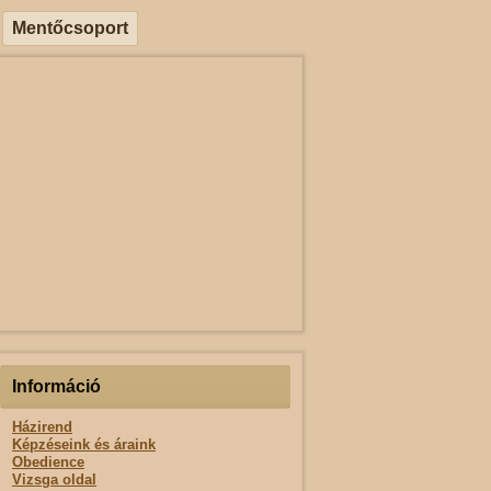
Mentőcsoport
Információ
Házirend
Képzéseink és áraink
Obedience
Vizsga oldal