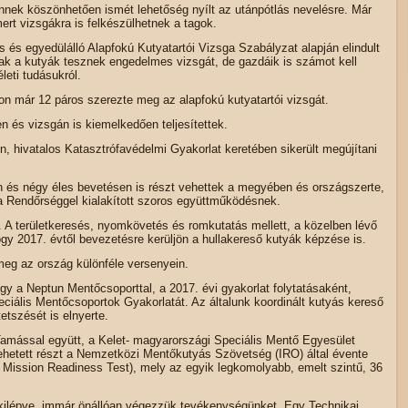
nnek köszönhetően ismét lehetőség nyílt az utánpótlás nevelésre. Már
rt vizsgákra is felkészülhetnek a tagok.
is és egyedülálló Alapfokú Kutyatartói Vizsga Szabályzat alapján elindult
ak a kutyák tesznek engedelmes vizsgát, de gazdáik is számot kell
leti tudásukról.
n már 12 páros szerezte meg az alapfokú kutyatartói vizsgát.
en és vizsgán is kiemelkedően teljesítettek.
 hivatalos Katasztrófavédelmi Gyakorlat keretében sikerült megújítani
 és négy éles bevetésen is részt vehettek a megyében és országszerte,
 Rendőrséggel kialakított szoros együttműködésnek.
A területkeresés, nyomkövetés és romkutatás mellett, a közelben lévő
ogy 2017. évtől bevezetésre kerüljön a hullakereső kutyák képzése is.
meg az ország különféle versenyein.
gy a Neptun Mentőcsoporttal, a 2017. évi gyakorlat folytatásaként,
iális Mentőcsoportok Gyakorlatát. Az általunk koordinált kutyás kereső
etszését is elnyerte.
amással együtt, a Kelet- magyarországi Speciális Mentő Egyesület
vehetett részt a Nemzetközi Mentőkutyás Szövetség (IRO) által évente
Mission Readiness Test), mely az egyik legkomolyabb, emelt szintű, 36
kilépve, immár önállóan végezzük tevékenységünket. Egy Technikai