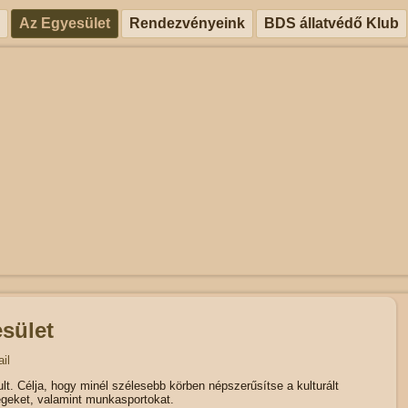
Az Egyesület
Rendezvényeink
BDS állatvédő Klub
sület
il
t. Célja, hogy minél szélesebb körben népszerűsítse a kulturált
égeket, valamint munkasportokat.