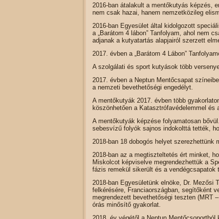
2016-ban átalakult a mentőkutyás képzés, e
nem csak hazai, hanem nemzetközileg elisme
2016-ban Egyesület által kidolgozott speciál
a „Barátom 4 lábon” Tanfolyam, ahol nem cs
adjanak a kutyatartás alapjairól szerzett elmé
2017. évben a „Barátom 4 Lábon” Tanfolyamo
A szolgálati és sport kutyások több verseny
2017. évben a Neptun Mentőcsapat színeiben,
a nemzeti bevethetőségi engedélyt.
A mentőkutyák 2017. évben több gyakorlaton
köszönhetően a Katasztrófavédelemmel és a
A mentőkutyák képzése folyamatosan bővül. 
sebesvízű folyók sajnos indokolttá tették, h
2018-ban 18 dobogós helyet szerezhettünk 
2018-ban az a megtiszteltetés ért minket, ho
Miskolcot képviselve megrendezhettük a Spec
fázis remekül sikerült és a vendégcsapatok t
2018-ban Egyesületünk elnöke, Dr. Mezősi T
felkérésére, Franciaországban, segítőként 
megrendezett bevethetőségi teszten (MRT – 
órás minősítő gyakorlat.
2018. év végétől a Neptun Mentőcsoportból 